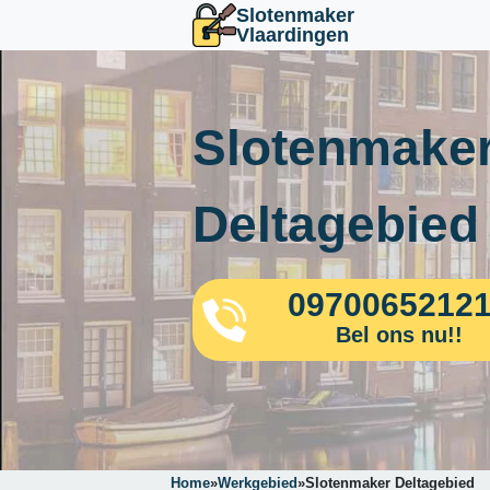
Slotenmaker
Vlaardingen
Slotenmaker
Deltagebied
0970065212
Bel ons nu!!
Home
»
Werkgebied
»
Slotenmaker Deltagebied