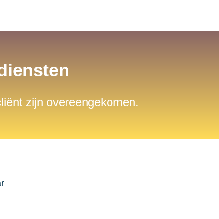
sdiensten
 cliënt zijn overeengekomen.
ar