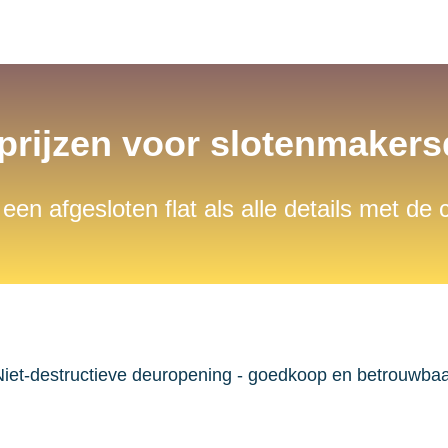
 prijzen voor slotenmaker
 een afgesloten flat als alle details met de
iet-destructieve deuropening - goedkoop en betrouwba