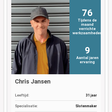
76
Tijdens de
maand
verrichte
n
werkzaamheden
9
Aantal jaren
ervaring
Chris Jansen
Leeftijd:
31 jaar
Specialisatie:
Slotenmaker