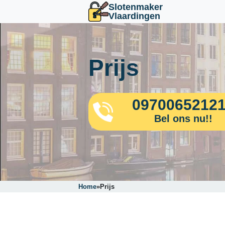
Slotenmaker
Vlaardingen
Prijs
0970065212
Bel ons nu!!
Home
»
Prijs