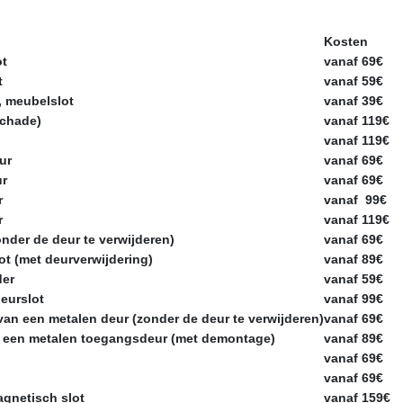
Kosten
ot
vanaf 69€
t
vanaf 59€
, meubelslot
vanaf 39€
schade)
vanaf 119€
vanaf 119€
ur
vanaf 69€
ur
vanaf 69€
r
vanaf 99€
r
vanaf 119€
nder de deur te verwijderen)
vanaf 69€
t (met deurverwijdering)
vanaf 89€
der
vanaf 59€
eurslot
vanaf 99€
van een metalen deur (zonder de deur te verwijderen)
vanaf 69€
n een metalen toegangsdeur (met demontage)
vanaf 89€
n
vanaf 69€
vanaf 69€
agnetisch slot
vanaf 159€