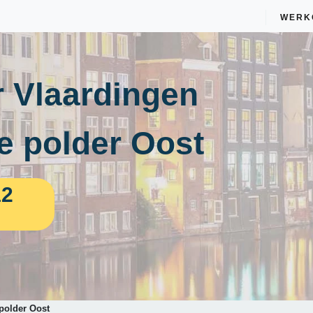
WERK
 Vlaardingen
e polder Oost
12
polder Oost