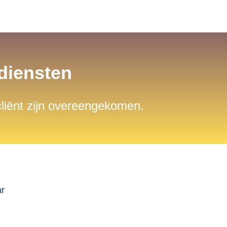
sdiensten
 cliënt zijn overeengekomen.
ar