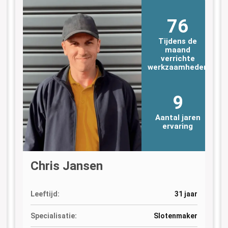
76
Tijdens de
maand
verrichte
n
werkzaamheden
9
Aantal jaren
ervaring
Chris Jansen
Leeftijd:
31 jaar
Specialisatie:
Slotenmaker