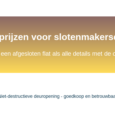
 prijzen voor slotenmaker
 een afgesloten flat als alle details met de
iet-destructieve deuropening - goedkoop en betrouwba