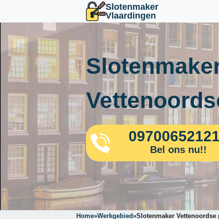
Slotenmaker
Vlaardingen
Slotenmaker
Vettenoords
0970065212
Bel ons nu!!
Home
»
Werkgebied
»
Slotenmaker Vettenoordse 