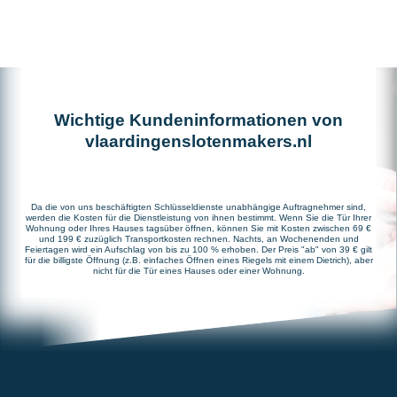
Wichtige Kundeninformationen von
vlaardingenslotenmakers.nl
Da die von uns beschäftigten Schlüsseldienste unabhängige Auftragnehmer sind,
werden die Kosten für die Dienstleistung von ihnen bestimmt. Wenn Sie die Tür Ihrer
Wohnung oder Ihres Hauses tagsüber öffnen, können Sie mit Kosten zwischen 69 €
und 199 € zuzüglich Transportkosten rechnen. Nachts, an Wochenenden und
Feiertagen wird ein Aufschlag von bis zu 100 % erhoben. Der Preis "ab" von 39 € gilt
für die billigste Öffnung (z.B. einfaches Öffnen eines Riegels mit einem Dietrich), aber
nicht für die Tür eines Hauses oder einer Wohnung.