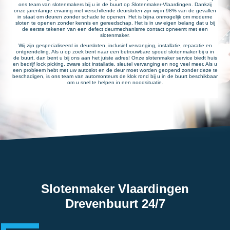
ons team van slotenmakers bij u in de buurt op Slotenmaker-Vlaardingen. Dankzij
onze jarenlange ervaring met verschillende deursloten zijn wij in 98% van de gevallen
in staat om deuren zonder schade te openen. Het is bijna onmogelijk om moderne
sloten te openen zonder kennis en gereedschap. Het is in uw eigen belang dat u bij
de eerste tekenen van een defect deurmechanisme contact opneemt met een
slotenmaker.
Wij zijn gespecialiseerd in deursloten, inclusief vervanging, installatie, reparatie en
ontgrendeling. Als u op zoek bent naar een betrouwbare spoed slotenmaker bij u in
de buurt, dan bent u bij ons aan het juiste adres! Onze slotenmaker service biedt huis
en bedrijf lock picking, zware slot installatie, sleutel vervanging en nog veel meer. Als u
een probleem hebt met uw autoslot en de deur moet worden geopend zonder deze te
beschadigen, is ons team van automonteurs de klok rond bij u in de buurt beschikbaar
om u snel te helpen in een noodsituatie.
Slotenmaker Vlaardingen
Drevenbuurt 24/7