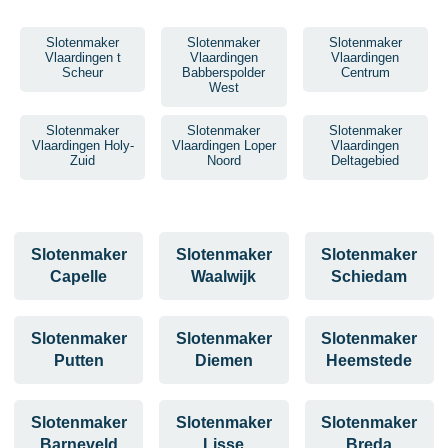
Slotenmaker
Slotenmaker
Slotenmaker
Vlaardingen t
Vlaardingen
Vlaardingen
Scheur
Babberspolder
Centrum
West
Slotenmaker
Slotenmaker
Slotenmaker
Vlaardingen Holy-
Vlaardingen Loper
Vlaardingen
Zuid
Noord
Deltagebied
Slotenmaker
Slotenmaker
Slotenmaker
Capelle
Waalwijk
Schiedam
Slotenmaker
Slotenmaker
Slotenmaker
Putten
Diemen
Heemstede
Slotenmaker
Slotenmaker
Slotenmaker
Barneveld
Lisse
Breda