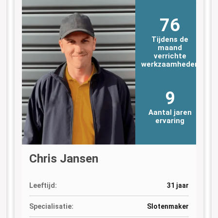
76
Tijdens de
maand
verrichte
n
werkzaamheden
9
Aantal jaren
ervaring
Chris Jansen
Leeftijd:
31 jaar
Specialisatie:
Slotenmaker