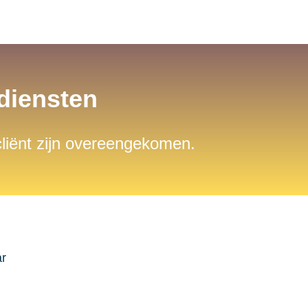
sdiensten
 cliënt zijn overeengekomen.
ar