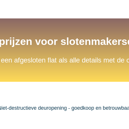
 prijzen voor slotenmaker
 een afgesloten flat als alle details met de
iet-destructieve deuropening - goedkoop en betrouwba