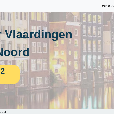
WERK
 Vlaardingen
Noord
12
oord