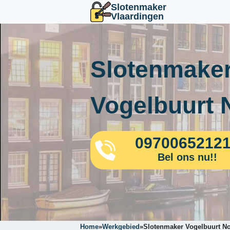
Slotenmaker
Vlaardingen
Slotenmaker
Vogelbuurt 
0970065212
Bel ons nu!!
Home
»
Werkgebied
»
Slotenmaker Vogelbuurt N