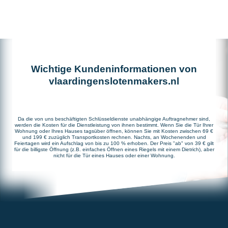
Wichtige Kundeninformationen von
vlaardingenslotenmakers.nl
Da die von uns beschäftigten Schlüsseldienste unabhängige Auftragnehmer sind,
werden die Kosten für die Dienstleistung von ihnen bestimmt. Wenn Sie die Tür Ihrer
Wohnung oder Ihres Hauses tagsüber öffnen, können Sie mit Kosten zwischen 69 €
und 199 € zuzüglich Transportkosten rechnen. Nachts, an Wochenenden und
Feiertagen wird ein Aufschlag von bis zu 100 % erhoben. Der Preis "ab" von 39 € gilt
für die billigste Öffnung (z.B. einfaches Öffnen eines Riegels mit einem Dietrich), aber
nicht für die Tür eines Hauses oder einer Wohnung.