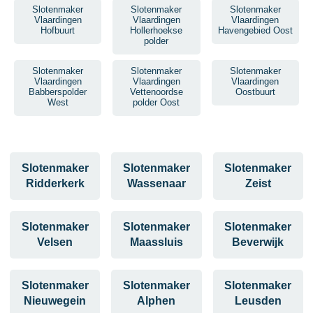
Slotenmaker
Slotenmaker
Slotenmaker
Vlaardingen
Vlaardingen
Vlaardingen
Hofbuurt
Hollerhoekse
Havengebied Oost
polder
Slotenmaker
Slotenmaker
Slotenmaker
Vlaardingen
Vlaardingen
Vlaardingen
Babberspolder
Vettenoordse
Oostbuurt
West
polder Oost
Slotenmaker
Slotenmaker
Slotenmaker
Ridderkerk
Wassenaar
Zeist
Slotenmaker
Slotenmaker
Slotenmaker
Velsen
Maassluis
Beverwijk
Slotenmaker
Slotenmaker
Slotenmaker
Nieuwegein
Alphen
Leusden