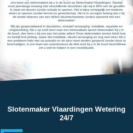
ons team van slotenmakers bij u in de buurt op Slotenmaker-Vlaardingen. Dankzij
onze jarenlange ervaring met verschillende deursloten zijn wij in 98% van de gevallen
in staat om deuren zonder schade te openen. Het is bijna onmogelijk om moderne
sloten te openen zonder kennis en gereedschap. Het is in uw eigen belang dat u bij
de eerste tekenen van een defect deurmechanisme contact opneemt met een
slotenmaker.
Wij zijn gespecialiseerd in deursloten, inclusief vervanging, installatie, reparatie en
ontgrendeling. Als u op zoek bent naar een betrouwbare spoed slotenmaker bij u in
de buurt, dan bent u bij ons aan het juiste adres! Onze slotenmaker service biedt huis
en bedrijf lock picking, zware slot installatie, sleutel vervanging en nog veel meer. Als u
een probleem hebt met uw autoslot en de deur moet worden geopend zonder deze te
beschadigen, is ons team van automonteurs de klok rond bij u in de buurt beschikbaar
om u snel te helpen in een noodsituatie.
Slotenmaker Vlaardingen Wetering
24/7