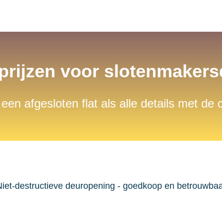
 prijzen voor slotenmaker
 een afgesloten flat als alle details met de
iet-destructieve deuropening - goedkoop en betrouwba