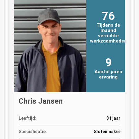
76
Tijdens de
maand
verrichte
n
werkzaamheden
9
Aantal jaren
ervaring
Chris Jansen
Leeftijd:
31 jaar
Specialisatie:
Slotenmaker