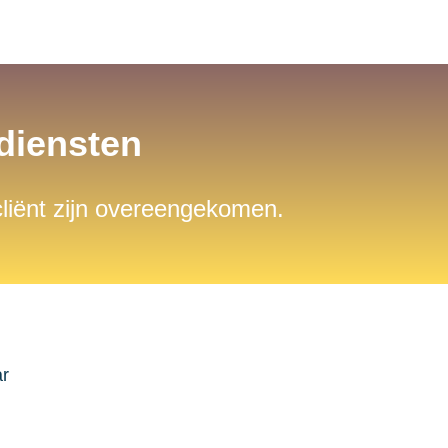
sdiensten
 cliënt zijn overeengekomen.
ar