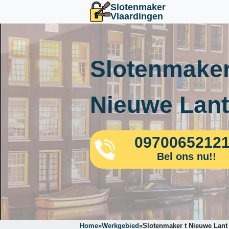
Slotenmaker
Vlaardingen
Slotenmaker
Nieuwe Lant
0970065212
Bel ons nu!!
Home
»
Werkgebied
»
Slotenmaker t Nieuwe Lant